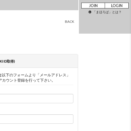
JOIN
LOGIN
「まほろば」とは？
BACK
AKI ID取得)
ザー様は以下のフォームより「メールアドレス」
アカウント登録を行って下さい。