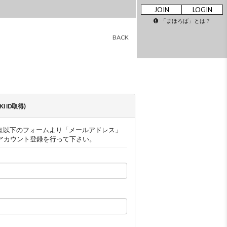
JOIN
LOGIN
「まほろば」とは？
BACK
AKI ID取得)
ザー様は以下のフォームより「メールアドレス」
アカウント登録を行って下さい。